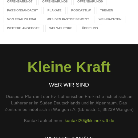
OFFENBARUNG7
OFFENBARUNG8
OFFENBARUNG9
PASSIONSANDACHT
PLAKATE
PODCASTLW
THEMEN
VON FRAU ZU FRAU
WAS DEN PASTOR BEWEGT
WEIHNACHTEN
WEITERE ANGEBOTE
WELS-EUROPE
ÜBER UNS
Kleine Kraft
WER WIR SIND
Diaspora-Pfarramt der Ev.-Lutherischen Freikirche richtet sich an
Lutheraner im Süden Deutschlands und im Alpenraum. Das
Zentrum befindet sich in Wangen i.A. (Ebnetstr. 1, 88239 Wangen)
Kontakt aufnehmen:
kontakt20@kleinekraft.de