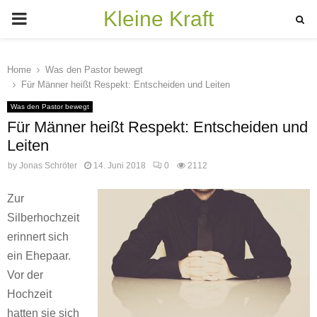
Kleine Kraft
PRIMARY
MENU
Home
Was den Pastor bewegt
Für Männer heißt Respekt: Entscheiden und Leiten
Was den Pastor bewegt
Für Männer heißt Respekt: Entscheiden und
Leiten
by
Jonas Schröter
14. Juni 2018
0
2112
Zur
Silberhochzeit
erinnert sich
ein Ehepaar.
Vor der
Hochzeit
hatten sie sich