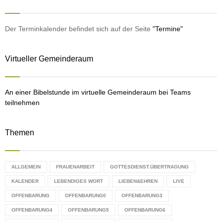
E
h
f
A
o
Der Terminkalender befindet sich auf der Seite
"Termine"
r
R
:
Virtueller Gemeinderaum
C
H
An einer Bibelstunde im virtuelle Gemeinderaum bei Teams
teilnehmen
Themen
ALLGEMEIN
FRAUENARBEIT
GOTTESDIENST.ÜBERTRAGUNG
KALENDER
LEBENDIGES WORT
LIEBEN&EHREN
LIVE
OFFENBARUNG
OFFENBARUNG0
OFFENBARUNG3
OFFENBARUNG4
OFFENBARUNG5
OFFENBARUNG6