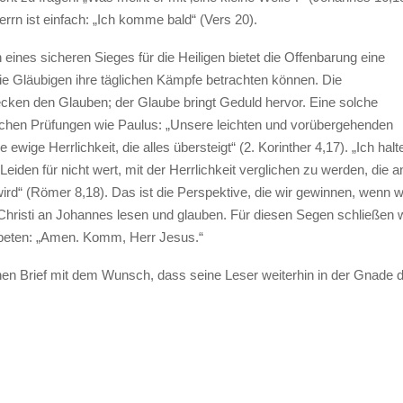
rrn ist einfach: „Ich komme bald“ (Vers 20).
 eines sicheren Sieges für die Heiligen bietet die Offenbarung eine
ie Gläubigen ihre täglichen Kämpfe betrachten können. Die
ken den Glauben; der Glaube bringt Geduld hervor. Eine solche
lichen Prüfungen wie Paulus: „Unsere leichten und vorübergehenden
ewige Herrlichkeit, die alles übersteigt“ (2. Korinther 4,17). „Ich halt
iden für nicht wert, mit der Herrlichkeit verglichen zu werden, die a
ird“ (Römer 8,18). Das ist die Perspektive, die wir gewinnen, wenn w
Christi an Johannes lesen und glauben. Für diesen Segen schließen w
beten: „Amen. Komm, Herr Jesus.“
nen Brief mit dem Wunsch, dass seine Leser weiterhin in der Gnade 