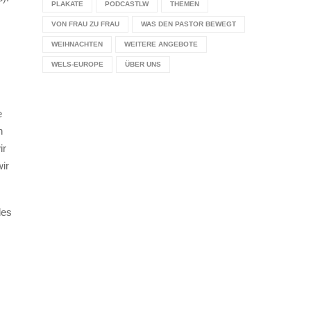
PLAKATE
PODCASTLW
THEMEN
VON FRAU ZU FRAU
WAS DEN PASTOR BEWEGT
WEIHNACHTEN
WEITERE ANGEBOTE
WELS-EUROPE
ÜBER UNS
e
n
ir
ir
des