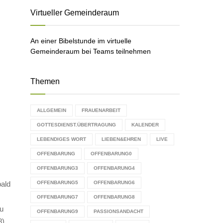
C
Virtueller Gemeinderaum
H
An einer Bibelstunde im virtuelle
Gemeinderaum bei Teams teilnehmen
Themen
ALLGEMEIN
FRAUENARBEIT
GOTTESDIENST.ÜBERTRAGUNG
KALENDER
LEBENDIGES WORT
LIEBEN&EHREN
LIVE
OFFENBARUNG
OFFENBARUNG0
OFFENBARUNG3
OFFENBARUNG4
ald
OFFENBARUNG5
OFFENBARUNG6
OFFENBARUNG7
OFFENBARUNG8
u
OFFENBARUNG9
PASSIONSANDACHT
).