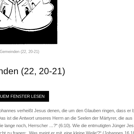
 Gemeinden (22, 20-21)
nden (22, 20-21)
EUEM FENSTER LESEN
ohannes verheißt Jesus denen, die um den Glauben ringen, dass er b
 ist die Antwort unseres Herrn an die Seelen der Märtyrer, die aus
e lange noch, Herrscher …?“ (6:10). Wie die entmutigten Jünger Jes
cht zu fragen: „Was meint er mit ‚eine kleine Weile‘?“ (Johannes 16,18