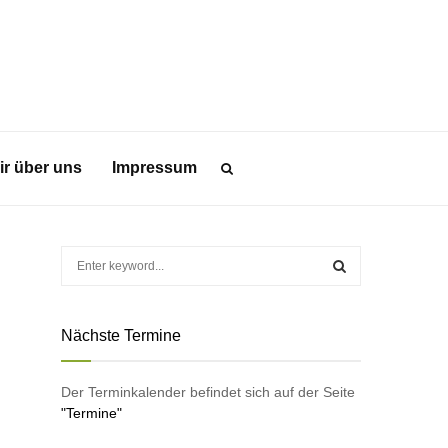
ir über uns
Impressum
S
e
a
S
r
Nächste Termine
c
E
h
f
A
Der Terminkalender befindet sich auf der Seite
o
"Termine"
r
R
: