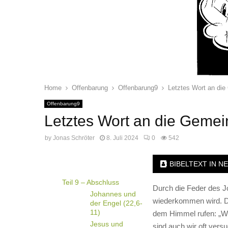
Home
Offenbarung
Offenbarung9
Letztes Wort an die
Offenbarung9
Letztes Wort an die Gemei
by
Jonas Schröter
8. Juli 2024
0
542
BIBELTEXT IN N
Teil 9 – Abschluss
Durch die Feder des J
Johannes und
wiederkommen wird. Das
der Engel (22,6-
11)
dem Himmel rufen: „Wi
Jesus und
sind auch wir oft versu