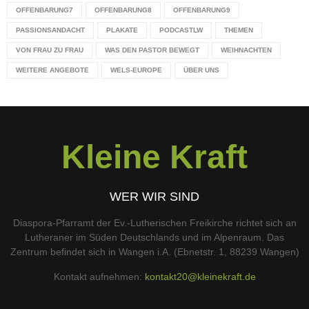
OFFENBARUNG7
OFFENBARUNG8
OFFENBARUNG9
PASSIONSANDACHT
PLAKATE
PODCASTLW
THEMEN
VON FRAU ZU FRAU
WAS DEN PASTOR BEWEGT
WEIHNACHTEN
WEITERE ANGEBOTE
WELS-EUROPE
ÜBER UNS
Kleine Kraft
WER WIR SIND
Diaspora-Pfarramt der Ev.-Lutherischen Freikirche richtet sich an
Lutheraner im Süden Deutschlands und im Alpenraum. Das
Zentrum befindet sich in Wangen i.A. (Ebnetstr. 1, 88239 Wangen)
Kontakt aufnehmen:
kontakt20@kleinekraft.de