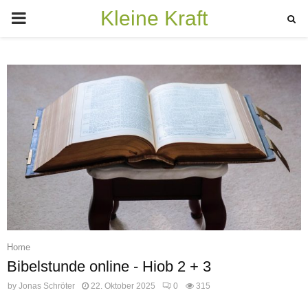
Kleine Kraft
PRIMARY
MENU
Home
Bibelstunde online - Hiob 2 + 3
by
Jonas Schröter
22. Oktober 2025
0
315