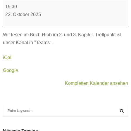
Bibelstunde
19:30
online
22. Oktober 2025
-
Hiob
Wir lesen im Buch Hiob im 2. und 3. Kapitel. Treffpunkt ist
2
unser Kanal in "Teams".
+
3
iCal
Google
Kompletten Kalender ansehen
S
e
a
S
r