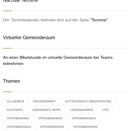
Nächste Termine
c
E
h
f
A
o
Der Terminkalender befindet sich auf der Seite
"Termine"
r
R
:
Virtueller Gemeinderaum
C
H
An einer Bibelstunde im virtuelle Gemeinderaum bei Teams
teilnehmen
Themen
ALLGEMEIN
FRAUENARBEIT
GOTTESDIENST.ÜBERTRAGUNG
KALENDER
LEBENDIGES WORT
LIEBEN&EHREN
LIVE
OFFENBARUNG
OFFENBARUNG0
OFFENBARUNG3
OFFENBARUNG4
OFFENBARUNG5
OFFENBARUNG6