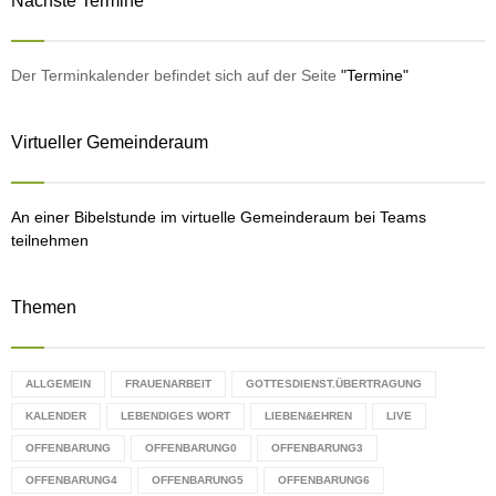
Nächste Termine
c
E
h
f
A
o
Der Terminkalender befindet sich auf der Seite
"Termine"
r
R
:
Virtueller Gemeinderaum
C
H
An einer Bibelstunde im virtuelle Gemeinderaum bei Teams
teilnehmen
Themen
ALLGEMEIN
FRAUENARBEIT
GOTTESDIENST.ÜBERTRAGUNG
KALENDER
LEBENDIGES WORT
LIEBEN&EHREN
LIVE
OFFENBARUNG
OFFENBARUNG0
OFFENBARUNG3
OFFENBARUNG4
OFFENBARUNG5
OFFENBARUNG6