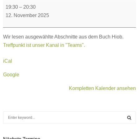
Bibelstunde
19:30
–
20:30
online
12. November 2025
Wir lesen ausgewählte Abschnitte aus dem Buch Hiob.
Treffpunkt ist unser Kanal in "Teams".
iCal
Google
Kompletten Kalender ansehen
S
e
a
S
r