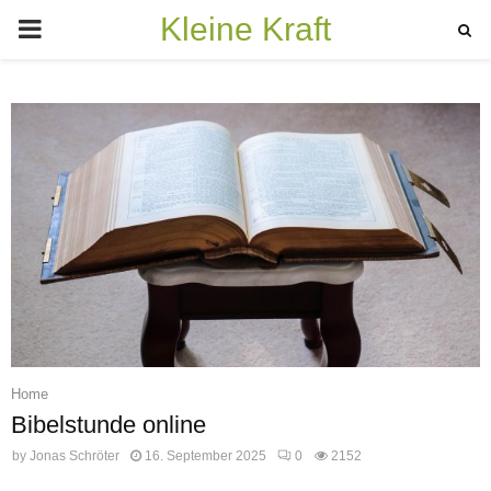
Kleine Kraft
PRIMARY
MENU
Home
Bibelstunde online
by
Jonas Schröter
16. September 2025
0
2152