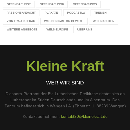
OFFENBARUNG7
OFFENBARUNG8
OFFENBARUNG9
PASSIONSANDACHT
PLAKATE
PODCASTLW
THEMEN
VON FRAU ZU FRAU
WAS DEN PASTOR BEWEGT
WEIHNACHTEN
WEITERE ANGEBOTE
WELS-EUROPE
ÜBER UNS
Kleine Kraft
WER WIR SIND
Diaspora-Pfarramt der Ev.-Lutherischen Freikirche richtet sich an
Lutheraner im Süden Deutschlands und im Alpenraum. Das
Zentrum befindet sich in Wangen i.A. (Ebnetstr. 1, 88239 Wangen)
Kontakt aufnehmen:
kontakt20@kleinekraft.de