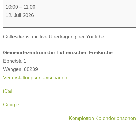
Gottesdienst
10:00
–
11:00
in
12. Juli 2026
Wangen
i.A.
Gottesdienst mit live Übertragung per Youtube
Gemeindezentrum der Lutherischen Freikirche
Ebnetstr. 1
Wangen
,
88239
Veranstaltungsort anschauen
iCal
Google
Kompletten Kalender ansehen