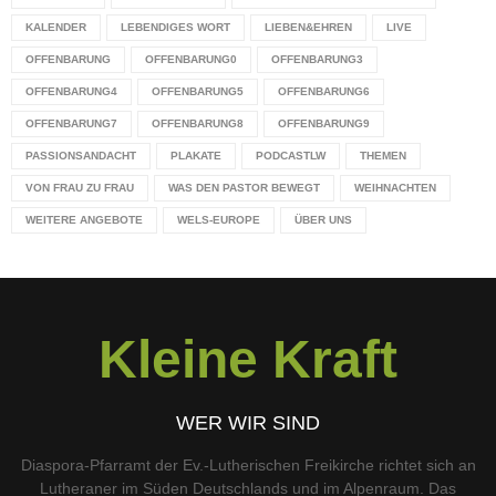
KALENDER
LEBENDIGES WORT
LIEBEN&EHREN
LIVE
OFFENBARUNG
OFFENBARUNG0
OFFENBARUNG3
OFFENBARUNG4
OFFENBARUNG5
OFFENBARUNG6
OFFENBARUNG7
OFFENBARUNG8
OFFENBARUNG9
PASSIONSANDACHT
PLAKATE
PODCASTLW
THEMEN
VON FRAU ZU FRAU
WAS DEN PASTOR BEWEGT
WEIHNACHTEN
WEITERE ANGEBOTE
WELS-EUROPE
ÜBER UNS
Kleine Kraft
WER WIR SIND
Diaspora-Pfarramt der Ev.-Lutherischen Freikirche richtet sich an
Lutheraner im Süden Deutschlands und im Alpenraum. Das