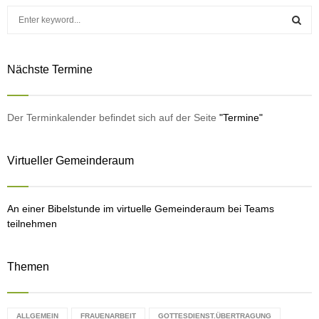
S
e
a
S
r
Nächste Termine
c
E
h
f
A
o
Der Terminkalender befindet sich auf der Seite
"Termine"
r
R
:
Virtueller Gemeinderaum
C
H
An einer Bibelstunde im virtuelle Gemeinderaum bei Teams
teilnehmen
Themen
ALLGEMEIN
FRAUENARBEIT
GOTTESDIENST.ÜBERTRAGUNG