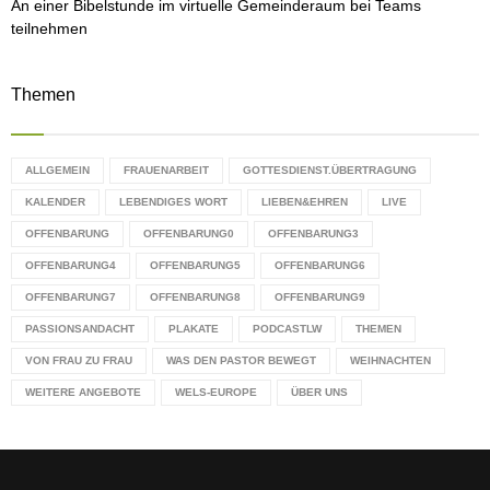
An einer Bibelstunde im virtuelle Gemeinderaum bei Teams
teilnehmen
Themen
ALLGEMEIN
FRAUENARBEIT
GOTTESDIENST.ÜBERTRAGUNG
KALENDER
LEBENDIGES WORT
LIEBEN&EHREN
LIVE
OFFENBARUNG
OFFENBARUNG0
OFFENBARUNG3
OFFENBARUNG4
OFFENBARUNG5
OFFENBARUNG6
OFFENBARUNG7
OFFENBARUNG8
OFFENBARUNG9
PASSIONSANDACHT
PLAKATE
PODCASTLW
THEMEN
VON FRAU ZU FRAU
WAS DEN PASTOR BEWEGT
WEIHNACHTEN
WEITERE ANGEBOTE
WELS-EUROPE
ÜBER UNS