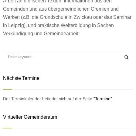
Arbeit an biblischen Texten, Informationen aus den
Gemeinden und aus übergemeindlichen Gremien und
Werken (z.B. die Grundschule in Zwickau oder das Seminar
in Leipzig), und praktische Weiterbildung in Sachen
Verkündigung und Gemeindearbeit.
S
e
a
S
r
Nächste Termine
c
E
h
f
A
o
Der Terminkalender befindet sich auf der Seite
"Termine"
r
R
:
Virtueller Gemeinderaum
C
H