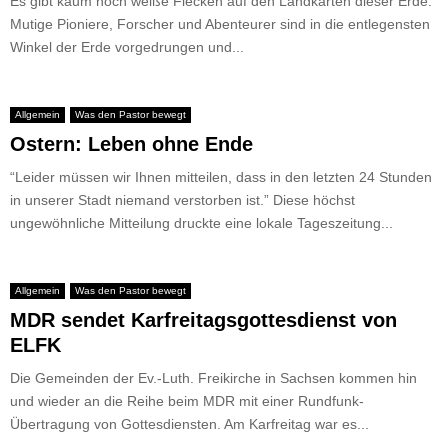
Es gibt kaum noch weiße Flecken auf den Landkarten dieser Erde.
Mutige Pioniere, Forscher und Abenteurer sind in die entlegensten
Winkel der Erde vorgedrungen und...
Allgemein
Was den Pastor bewegt
Ostern: Leben ohne Ende
“Leider müssen wir Ihnen mitteilen, dass in den letzten 24 Stunden
in unserer Stadt niemand verstorben ist.” Diese höchst
ungewöhnliche Mitteilung druckte eine lokale Tageszeitung...
Allgemein
Was den Pastor bewegt
MDR sendet Karfreitagsgottesdienst von
ELFK
Die Gemeinden der Ev.-Luth. Freikirche in Sachsen kommen hin
und wieder an die Reihe beim MDR mit einer Rundfunk-
Übertragung von Gottesdiensten. Am Karfreitag war es...