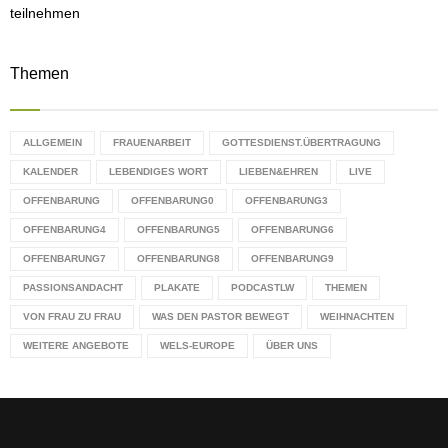
teilnehmen
Themen
ALLGEMEIN
FRAUENARBEIT
GOTTESDIENST.ÜBERTRAGUNG
KALENDER
LEBENDIGES WORT
LIEBEN&EHREN
LIVE
OFFENBARUNG
OFFENBARUNG0
OFFENBARUNG3
OFFENBARUNG4
OFFENBARUNG5
OFFENBARUNG6
OFFENBARUNG7
OFFENBARUNG8
OFFENBARUNG9
PASSIONSANDACHT
PLAKATE
PODCASTLW
THEMEN
VON FRAU ZU FRAU
WAS DEN PASTOR BEWEGT
WEIHNACHTEN
WEITERE ANGEBOTE
WELS-EUROPE
ÜBER UNS