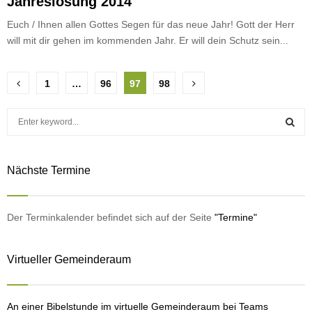
Jahreslosung 2014
Euch / Ihnen allen Gottes Segen für das neue Jahr! Gott der Herr
will mit dir gehen im kommenden Jahr. Er will dein Schutz sein...
Seitennummerierung
1
…
96
97
98
der
S
Beiträge
e
a
S
r
Nächste Termine
c
E
h
f
A
o
Der Terminkalender befindet sich auf der Seite
"Termine"
r
R
:
Virtueller Gemeinderaum
C
H
An einer Bibelstunde im virtuelle Gemeinderaum bei Teams