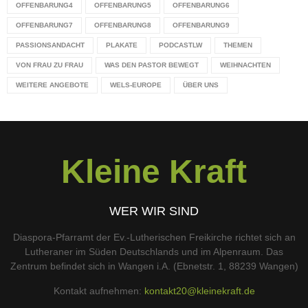
OFFENBARUNG4
OFFENBARUNG5
OFFENBARUNG6
OFFENBARUNG7
OFFENBARUNG8
OFFENBARUNG9
PASSIONSANDACHT
PLAKATE
PODCASTLW
THEMEN
VON FRAU ZU FRAU
WAS DEN PASTOR BEWEGT
WEIHNACHTEN
WEITERE ANGEBOTE
WELS-EUROPE
ÜBER UNS
Kleine Kraft
WER WIR SIND
Diaspora-Pfarramt der Ev.-Lutherischen Freikirche richtet sich an
Lutheraner im Süden Deutschlands und im Alpenraum. Das
Zentrum befindet sich in Wangen i.A. (Ebnetstr. 1, 88239 Wangen)
Kontakt aufnehmen:
kontakt20@kleinekraft.de