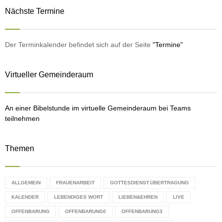
r
Nächste Termine
c
E
O
h
f
D
A
o
Der Terminkalender befindet sich auf der Seite
"Termine"
E
r
R
:
Virtueller Gemeinderaum
C
H
An einer Bibelstunde im virtuelle Gemeinderaum bei Teams
teilnehmen
Themen
ALLGEMEIN
FRAUENARBEIT
GOTTESDIENST.ÜBERTRAGUNG
KALENDER
LEBENDIGES WORT
LIEBEN&EHREN
LIVE
OFFENBARUNG
OFFENBARUNG0
OFFENBARUNG3