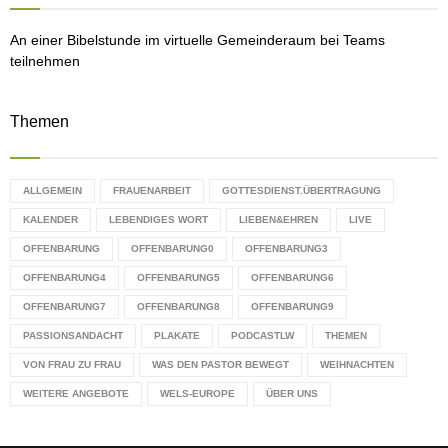
H
An einer Bibelstunde im virtuelle Gemeinderaum bei Teams
teilnehmen
Themen
ALLGEMEIN
FRAUENARBEIT
GOTTESDIENST.ÜBERTRAGUNG
KALENDER
LEBENDIGES WORT
LIEBEN&EHREN
LIVE
OFFENBARUNG
OFFENBARUNG0
OFFENBARUNG3
OFFENBARUNG4
OFFENBARUNG5
OFFENBARUNG6
OFFENBARUNG7
OFFENBARUNG8
OFFENBARUNG9
PASSIONSANDACHT
PLAKATE
PODCASTLW
THEMEN
VON FRAU ZU FRAU
WAS DEN PASTOR BEWEGT
WEIHNACHTEN
WEITERE ANGEBOTE
WELS-EUROPE
ÜBER UNS