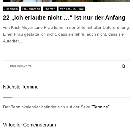
Allgemein
Frauenarbeit
Themen
Von Frau zu Frau
22 „Ich erlaube nicht …“ ist nur der Anfang
von Kristi Meyer Eine Frau lerne in der Stille mit aller Unterordnung.
Einer Frau gestatte ich nicht, dass sie lehre, auch nicht, dass sie
Autorität...
S
e
a
S
r
Nächste Termine
c
E
h
f
A
o
Der Terminkalender befindet sich auf der Seite
"Termine"
r
R
:
Virtueller Gemeinderaum
C