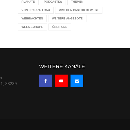
PLAKATE
PODCASTLW
THEMEN
VON FRAU ZU FRAU
WAS DEN PASTOR BEWEGT
WEIHNACHTEN
WEITERE ANGEBOTE
WELS-EUROPE
ÜBER UNS
WEITERE KANÄLE
en
 1, 88239