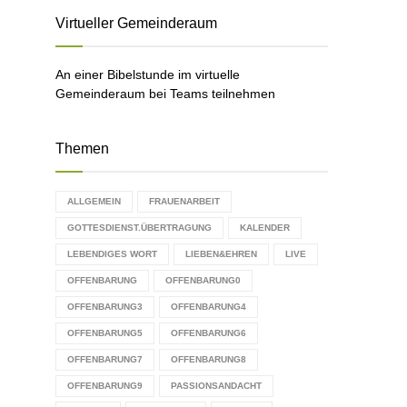
C
Virtueller Gemeinderaum
H
An einer Bibelstunde im virtuelle
Gemeinderaum bei Teams teilnehmen
Themen
ALLGEMEIN
FRAUENARBEIT
GOTTESDIENST.ÜBERTRAGUNG
KALENDER
LEBENDIGES WORT
LIEBEN&EHREN
LIVE
OFFENBARUNG
OFFENBARUNG0
OFFENBARUNG3
OFFENBARUNG4
OFFENBARUNG5
OFFENBARUNG6
OFFENBARUNG7
OFFENBARUNG8
OFFENBARUNG9
PASSIONSANDACHT