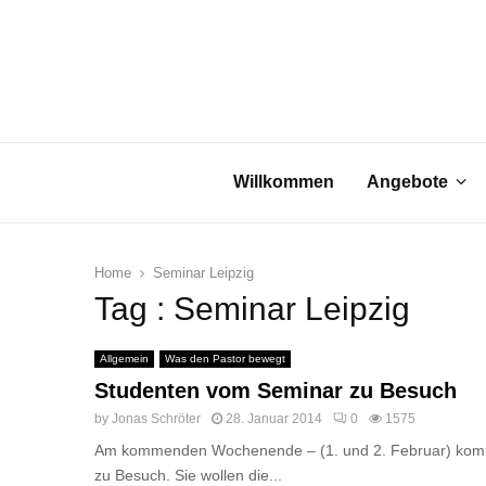
Willkommen
Angebote
Home
Seminar Leipzig
Tag : Seminar Leipzig
Allgemein
Was den Pastor bewegt
Studenten vom Seminar zu Besuch
by
Jonas Schröter
28. Januar 2014
0
1575
Am kommenden Wochenende – (1. und 2. Februar) komme
zu Besuch. Sie wollen die...