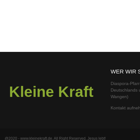
WER WIR 
Diaspora-Pfarr
Kleine Kraft
Deutschlands u
Wangen)
Kontakt aufn
@2020 - www.kleinekraft.de. All Right Reserved. Jesus lebt!