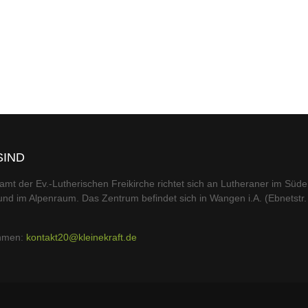
SIND
amt der Ev.-Lutherischen Freikirche richtet sich an Lutheraner im Süd
nd im Alpenraum. Das Zentrum befindet sich in Wangen i.A. (Ebnetstr.
ehmen:
kontakt20@kleinekraft.de