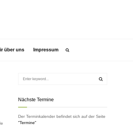
ir über uns
Impressum
S
e
a
S
r
Nächste Termine
c
E
h
f
A
Der Terminkalender befindet sich auf der Seite
o
"Termine"
de
r
R
: