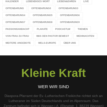
KALENDER
LEBENDIGES WORT
LIEBEN&EHREN
LIVE
OFFENBARUNG
OFFENBARUNG0
OFFENBARUNG3
OFFENBARUNG4
OFFENBARUNG5
OFFENBARUNG6
OFFENBARUNG7
OFFENBARUNG8
OFFENBARUNG9
PASSIONSANDACHT
PLAKATE
PODCASTLW
THEMEN
VON FRAU ZU FRAU
WAS DEN PASTOR BEWEGT
WEIHNACHTEN
WEITERE ANGEBOTE
WELS-EUROPE
ÜBER UNS
Kleine Kraft
WER WIR SIND
Diaspora-Pfarramt der Ev.-Lutherischen Freikirche richtet sich an
Lutheraner im Süden Deutschlands und im Alpenraum. Das
Zentrum befindet sich in Wangen i.A. (Ebnetstr. 1, 88239 Wangen)