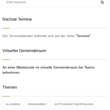
e
a
S
r
Nächste Termine
c
E
h
f
A
o
Der Terminkalender befindet sich auf der Seite
"Termine"
r
R
:
Virtueller Gemeinderaum
C
H
An einer Bibelstunde im virtuelle Gemeinderaum bei Teams
teilnehmen
Themen
ALLGEMEIN
FRAUENARBEIT
GOTTESDIENST.ÜBERTRAGUNG