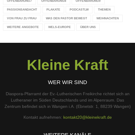
OFFENBARUNG7
OFFENBARUNG8
OFFENBARUNG9
PASSIONSANDACHT
PLAKATE
PODCASTLW
THEMEN
VON FRAU ZU FRAU
WAS DEN PASTOR BEWEGT
WEIHNACHTEN
WEITERE ANGEBOTE
WELS-EUROPE
ÜBER UNS
Kleine Kraft
WER WIR SIND
Diaspora-Pfarramt der Ev.-Lutherischen Freikirche richtet sich an
Lutheraner im Süden Deutschlands und im Alpenraum. Das
Zentrum befindet sich in Wangen i.A. (Ebnetstr. 1, 88239 Wangen)
Kontakt aufnehmen:
kontakt20@kleinekraft.de
WEITERE KANÄLE