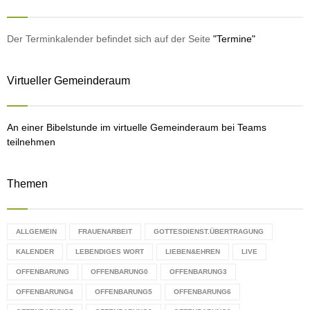
h
f
A
o
Der Terminkalender befindet sich auf der Seite
"Termine"
r
R
:
Virtueller Gemeinderaum
C
H
An einer Bibelstunde im virtuelle Gemeinderaum bei Teams
teilnehmen
Themen
ALLGEMEIN
FRAUENARBEIT
GOTTESDIENST.ÜBERTRAGUNG
KALENDER
LEBENDIGES WORT
LIEBEN&EHREN
LIVE
OFFENBARUNG
OFFENBARUNG0
OFFENBARUNG3
OFFENBARUNG4
OFFENBARUNG5
OFFENBARUNG6