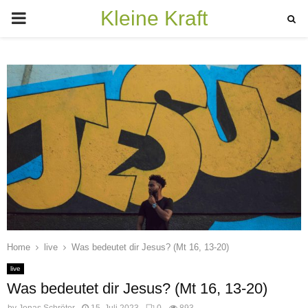
Kleine Kraft
PRIMARY
MENU
Home
live
Was bedeutet dir Jesus? (Mt 16, 13-20)
live
Was bedeutet dir Jesus? (Mt 16, 13-20)
by
Jonas Schröter
15. Juli 2023
0
893