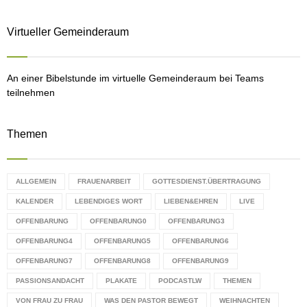
r
R
:
Virtueller Gemeinderaum
C
H
An einer Bibelstunde im virtuelle Gemeinderaum bei Teams
teilnehmen
Themen
ALLGEMEIN
FRAUENARBEIT
GOTTESDIENST.ÜBERTRAGUNG
KALENDER
LEBENDIGES WORT
LIEBEN&EHREN
LIVE
OFFENBARUNG
OFFENBARUNG0
OFFENBARUNG3
OFFENBARUNG4
OFFENBARUNG5
OFFENBARUNG6
OFFENBARUNG7
OFFENBARUNG8
OFFENBARUNG9
PASSIONSANDACHT
PLAKATE
PODCASTLW
THEMEN
VON FRAU ZU FRAU
WAS DEN PASTOR BEWEGT
WEIHNACHTEN