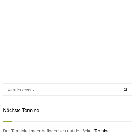
S
e
a
S
r
Nächste Termine
c
E
h
f
A
o
Der Terminkalender befindet sich auf der Seite
"Termine"