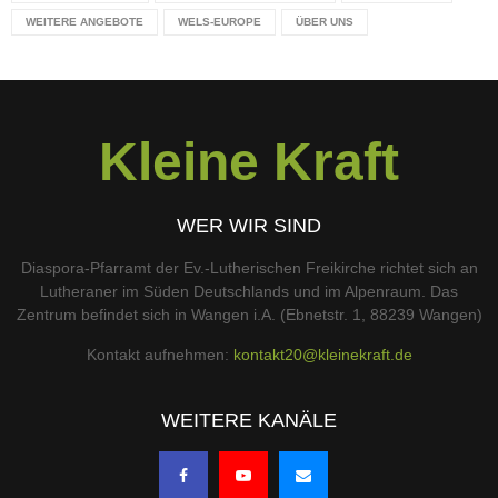
WEITERE ANGEBOTE
WELS-EUROPE
ÜBER UNS
Kleine Kraft
WER WIR SIND
Diaspora-Pfarramt der Ev.-Lutherischen Freikirche richtet sich an
Lutheraner im Süden Deutschlands und im Alpenraum. Das
Zentrum befindet sich in Wangen i.A. (Ebnetstr. 1, 88239 Wangen)
Kontakt aufnehmen:
kontakt20@kleinekraft.de
WEITERE KANÄLE