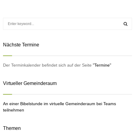
S
e
a
S
r
Nächste Termine
c
E
h
f
A
o
Der Terminkalender befindet sich auf der Seite
"Termine"
r
R
:
Virtueller Gemeinderaum
C
H
An einer Bibelstunde im virtuelle Gemeinderaum bei Teams
teilnehmen
Themen