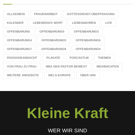
ALLGEMEIN
FRAUENARBEIT
GOTTESDIENST.ÜBERTRAGUNG
KALENDER
LEBENDIGES WORT
LIEBEN&EHREN
LIVE
OFFENBARUNG
OFFENBARUNG0
OFFENBARUNG3
OFFENBARUNG4
OFFENBARUNG5
OFFENBARUNG6
OFFENBARUNG7
OFFENBARUNG8
OFFENBARUNG9
PASSIONSANDACHT
PLAKATE
PODCASTLW
THEMEN
VON FRAU ZU FRAU
WAS DEN PASTOR BEWEGT
WEIHNACHTEN
WEITERE ANGEBOTE
WELS-EUROPE
ÜBER UNS
Kleine Kraft
WER WIR SIND